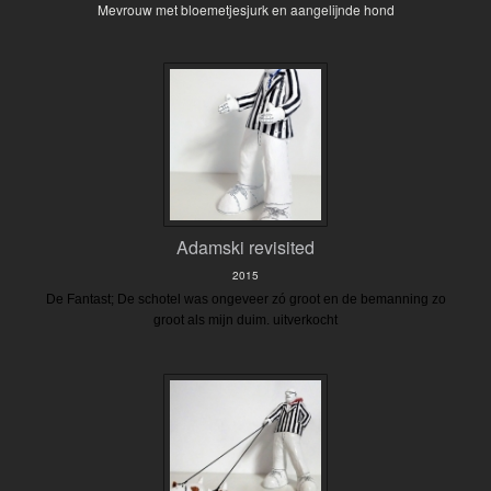
Mevrouw met bloemetjesjurk en aangelijnde hond
Adamski revisited
2015
De Fantast; De schotel was ongeveer zó groot en de bemanning zo
groot als mijn duim.
uitverkocht