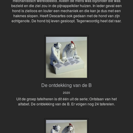
mechanistisch wereldbeeld. Alleen de mens was bijzonder die was
bezield en die ziel zou in de pijnappelklier huizen. In ieder geval een
hond is zielloos en louter een mechaniek en die kan je dus met een
hakmes slopen. Heeft Descartes ook gedaan met de hond van zijn
echtgenote. De hond bij leven gesloopt. Tegenwoordig heet dat raar.
De ontdekking van de B
2020
Uit de groep tafelheren is dit één uit de serie; Ontstaan van het
alfabet. De ontdekking van de B. Er volgen nog 24 taferelen.