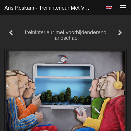
Aris Roskam - Treininterieur Met Voorbijdenderend Landschap
Tog
navi
treininterieur met voorbijdenderend
landschap